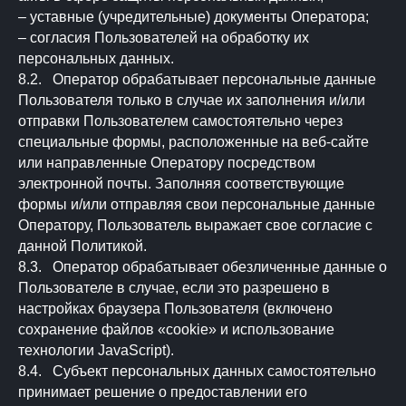
– уставные (учредительные) документы Оператора;
– согласия Пользователей на обработку их
персональных данных.
+7 499 505-50-50
8.2. Оператор обрабатывает персональные данные
Пользователя только в случае их заполнения и/или
отправки Пользователем самостоятельно через
ОФИС ПРОДАЖ
специальные формы, расположенные на веб-сайте
MAAR DEVELOPMENT
или направленные Оператору посредством
Московская обл., ГО Истра, д. Покровское,
электронной почты. Заполняя соответствующие
ул. Центральная 27/2, 2 этаж (ТЦ
формы и/или отправляя свои персональные данные
«Покровский»)
Оператору, Пользователь выражает свое согласие с
данной Политикой.
8.3. Оператор обрабатывает обезличенные данные о
Пользователе в случае, если это разрешено в
настройках браузера Пользователя (включено
сохранение файлов «cookie» и использование
2026 ©️MAAR DEVELOPMENT
Политика конфиденциальности и обработки
технологии JavaScript).
Пользовательское соглашение
персональных данных
8.4. Субъект персональных данных самостоятельно
принимает решение о предоставлении его