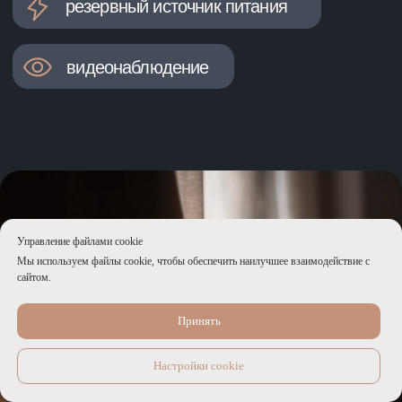
Управление файлами cookie
Мы используем файлы cookie, чтобы обеспечить наилучшее взаимодействие с
сайтом.
Принять
Настройки cookie